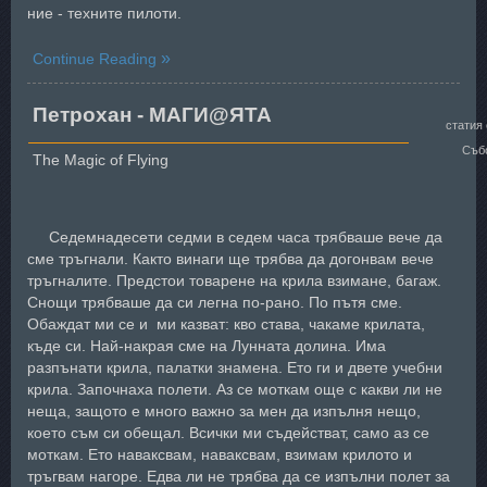
ние - техните пилоти.
Continue Reading
Петрохан - МАГИ@ЯТА
статия
Събо
The Magic of Flying
Седемнадесети седми в седем часа трябваше вече да
сме тръгнали. Както винаги ще трябва да догонвам вече
тръгналите. Предстои товарене на крила взимане, багаж.
Снощи трябваше да си легна по-рано. По пътя сме.
Обаждат ми се и ми казват: кво става, чакаме крилата,
къде си. Най-накрая сме на Лунната долина. Има
разпънати крила, палатки знамена. Ето ги и двете учебни
крила. Започнаха полети. Аз се моткам още с какви ли не
неща, защото е много важно за мен да изпълня нещо,
което съм си обещал. Всички ми съдействат, само аз се
моткам. Ето наваксвам, наваксвам, взимам крилото и
тръгвам нагоре. Едва ли не трябва да се изпълни полет за