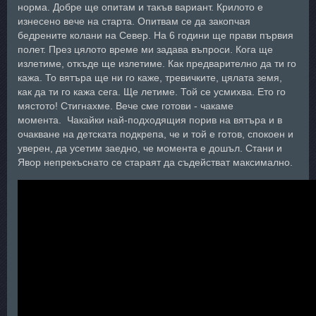
норма. Добре ще опитам и такъв вариант. Крилото е
изнесено вече на старта. Опитвам се да закопчая
бедрените колани на Север. На 6 години ще прави първия
полет. През цялото време ми задава въпроси. Кога ще
излетиме, откъде ще излетиме. Как предварително да ти го
кажа. То вятъра ще ни го каже, тревичките, цялата земя,
как да ти го кажа сега. Ще летиме. Той се усмихва. Ето го
мястото! Стигнахме. Вече сме готови - чакаме
момента. Чакайки най-подходящия порив на вятъра и в
очакване на детската подкрепа, че и той е готов, спокоен и
уверен, да усетим заедно, че момента е дошъл. Стани и
Явор непрекъснато се стараят да съдействат максимално.