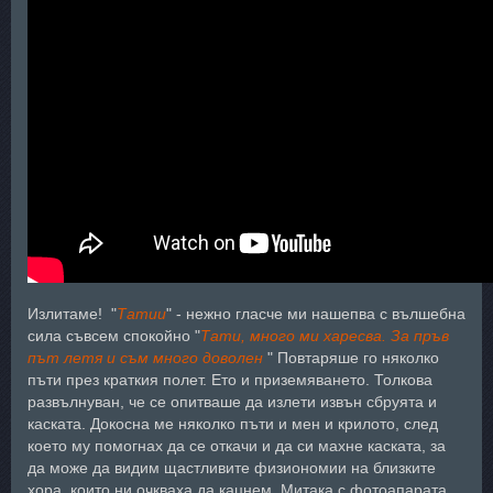
Излитаме! "
Татии
" - нежно гласче ми нашепва с вълшебна
сила съвсем спокойно "
Тати, много ми харесва. За пръв
път летя и съм много доволен
" Повтаряше го няколко
пъти през краткия полет. Ето и приземяването. Толкова
развълнуван, че се опитваше да излети извън сбруята и
каската. Докосна ме няколко пъти и мен и крилото, след
което му помогнах да се откачи и да си махне каската, за
да може да видим щастливите физиономии на близките
хора, които ни очкваха да кацнем. Митака с фотоапарата,