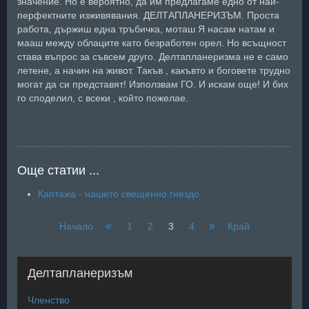
значение. Но е вероятно, да им предлагаме едно от най-
перфектните изживявания. ДЕЛТАПЛАНЕРИЗЪМ. Проста
работа, държиш една тръбичка, моташ Я насам натам и
мааш между облаците като безработен орел. Но всъщност
става въпрос за съвсем друго. Делтапланеризма не е само
летене, а начин на живот. Такъв , какъвто и боговете трудно
могат да си представят! Използвам ГО. И искам още! И бих
го споделил, с всеки , който пожелае.
Още статии ...
Каптажа - нашето свещенно гнездо
«
»
Начало
1
2
3
4
Край
Делтапланеризъм
Членство