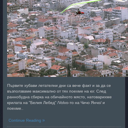
Първите хубави летателни дни са вече факт и за да се
възползваме максимално от тях поехме на юг. След
раннобудна сбирка на обичайното място, натовaрихме
крилата на "Белия Лебед" /Volvo-то на Чичо Янчо/ и
поехме..
Continue Reading