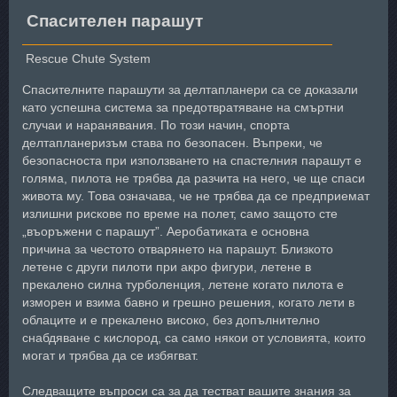
Спасителен парашут
Rescue Chute System
Спасителните парашути за делтапланери са се доказали
като успешна система за предотвратяване на смъртни
случаи и наранявания. По този начин, спорта
делтапланеризъм става по безопасен. Въпреки, че
безопасноста при използването на спастелния парашут е
голяма, пилота не трябва да разчита на него, че ще спаси
живота му. Това означава, че не трябва да се предприемат
излишни рискове по време на полет, само защото сте
„въоръжени с парашут”. Аеробатиката е основна
причина за честото отварянето на парашут. Близкото
летене с други пилоти при акро фигури, летене в
прекалено силна турболенция, летене когато пилота е
изморен и взима бавно и грешно решения, когато лети в
облаците и е прекалено високо, без допълнително
снабдяване с кислород, са само някои от условията, които
могат и трябва да се избягват.
Следващите въпроси са за да тестват вашите знания за