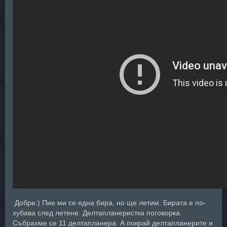
Добре:) Пие ми се една бира, но ще летим. Бирата е по-
хубава след летене. Делтапланеристка поговорка.
Събрахме се 11 делтапланера. А покрай делтапланерите и