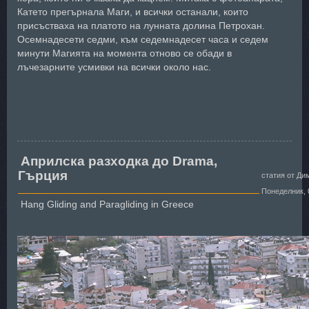
Катето прегърнала Маги, и всички останали, които
присъстваха на платото на лунната долина Петрохан.
Осемнадесети седми, към седемнадесет часа и седем
минути Магията на момента отново се обади в
лъчезарните усмивки на всички около нас.
Априлска разходка до Drama,
Гърция
статия от Ди
Понеделник, 
Hang Gliding and Paragliding in Greece