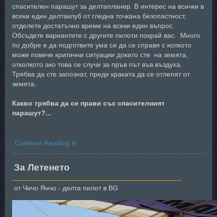
спaсителен парашут за делтапланер. В интерес на всички в
всеки един делтаклуб от гледна точкана безопастност,
отделете достатъчно време на всеки един въпрос.
Обсъдете вариантите с другите пилоти покрай вас. Много
по добре е да подготвите ума си да се справя с колкото
може повече критични ситуации докато сте на земята,
отколкото ако това се случи за пръв път във въздуха.
Трябва да сте запознат, преди краката да се отлепят от
земята.
Какво трябва да се прави със спасителният
парашут?...
Continue Reading
За Летенето
от Чичо Янчо - делта пилот в BG