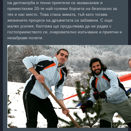
на делтаклуба и техни приятели се захванахме и
преместихме 20-те най-големи борчета на безопасно за
тях и нас място. Това стана зимата, тъй като тогава
жизнените процеси на дръвчетата са забавени. С още
малко усилия, Каптажа ще продължава да ни радва с
гостоприемството си, очарователно излъчване и приятни и
незабрави полети.