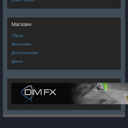
Влез / Излез
Магазин
Сбруи
Аксесоари
Делтапланери
Дрехи