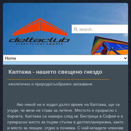
Каптажа - нашето свещено гнездо
екологично и природосъобразно запазване
Ако някой не е ходил дълго време на Каптажа, ще се
учуди, че вече не става за летене. Мястото е прорасло с
борчета. Каптажа са намира след кв. Бистрица в София и е
прекрасно място за първи стъпки в делтапланеризма, както
и място за лекции, отдих и почивка. С най-младите членове