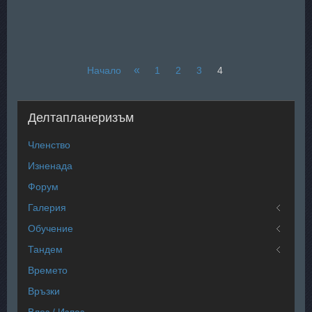
«
Начало
1
2
3
4
Делтапланеризъм
Членство
Изненада
Форум
Галерия
Обучение
Тандем
Времето
Връзки