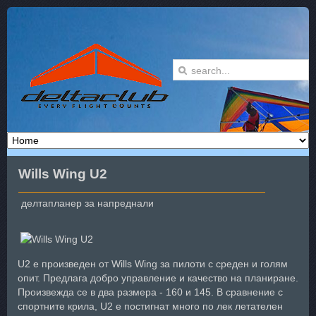
Wills Wing U2
делтапланер за напреднали
U2 е произведен от Wills Wing за пилоти с среден и голям
опит. Предлага добро управление и качество на планиране.
Произвежда се в два размера - 160 и 145. В сравнение с
спортните крила, U2 е постигнат много по лек летателен