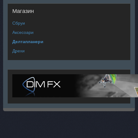
Магазин
Сбруи
Аксесоари
Делтапланери
Дрехи