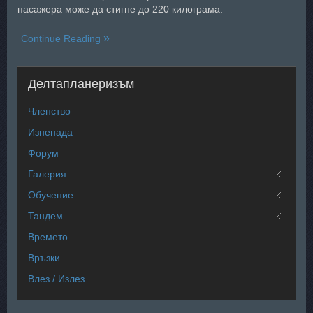
пасажера може да стигне до 220 килограма.
Continue Reading
Делтапланеризъм
Членство
Изненада
Форум
Галерия
Обучение
Тандем
Времето
Връзки
Влез / Излез