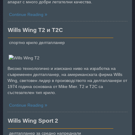
апарат с много добри летателни качества.
Continue Reading
Wills Wing T2 и T2C
спортно крило делтапланер
Високо технологично и изискано ниво на изработка на
съвременен делтапланер, на американската фирма Wills
Wing, световен лидер в производството на делтапланери от
1974 година основана от Mike Mier. T2 и T2C са
състезателен тип крило.
Continue Reading
Wills Wing Sport 2
делтапланер за средно напреднали