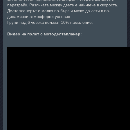
паратрайк. Разликата между двете е най-вече в скороста.
Делтапланерът е малко по-бърз и може да лети в по-
динамични атмосферни условия.
Групи над 6 човека ползват 10% намаление.
Видео на полет с мотоделтапланер: