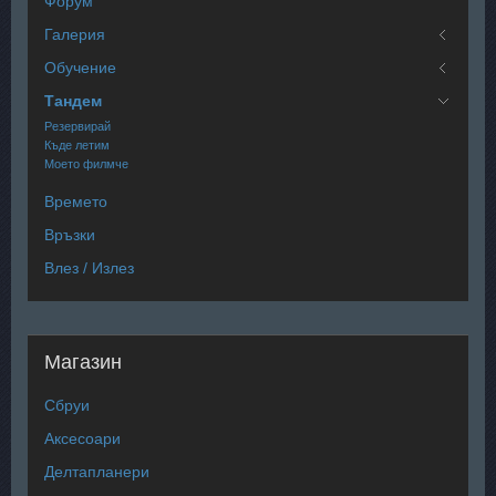
Форум
Галерия
Обучение
Тандем
Резервирай
Къде летим
Моето филмче
Времето
Връзки
Влез / Излез
Магазин
Сбруи
Аксесоари
Делтапланери