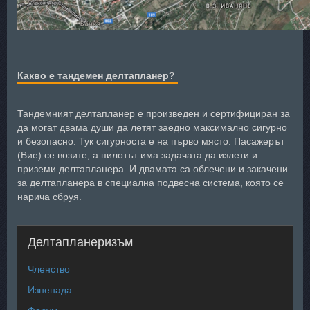
Какво е тандемен делтапланер?
Тандемният делтапланер е произведен и сертифициран за
да могат двама души да летят заедно максимално сигурно
и безопасно. Тук сигурноста е на първо място. Пасажерът
(Вие) се возите, а пилотът има задачата да излети и
приземи делтапланера. И двамата са облечени и закачени
за делтапланера в специална подвесна система, която се
нарича сбруя.
Делтапланеризъм
Членство
Изненада