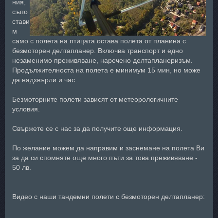
ния,
съпо
стави
м
само с полета на птицата остава полета от планина с
безмоторен делтапланер. Включва транспорт и едно
незаменимо преживяване, наречено делтапланеризъм.
Продължителноста на полета е минимум 15 мин, но може
да надхвърли и час.
Безмоторните полети зависят от метеорологичните
условия.
Свържете се с нас за да получите още информация.
По желание можем да направим и заснемане на полета Ви
за да си спомняте още много пъти за това преживяване -
50 лв.
Видео с наши тандемни полети с безмоторен делтапланер: