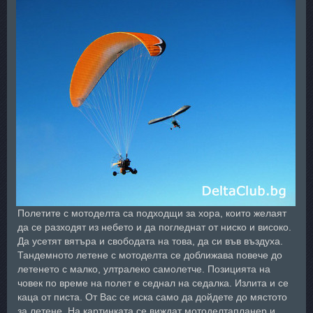
Полетите с мотоделта са подходщи за хора, които желаят
да се разходят из небето и да погледнат от ниско и високо.
Да усетят вятъра и свободата на това, да си във въздуха.
Тандемното летене с мотоделта се доближава повече до
летенето с малко, ултралеко самолетче. Позицията на
човек по време на полет е седнал на седалка. Излита и се
каца от писта. От Вас се иска само да дойдете до мястото
за летене. На картинката се виждат мотоделтапланер и