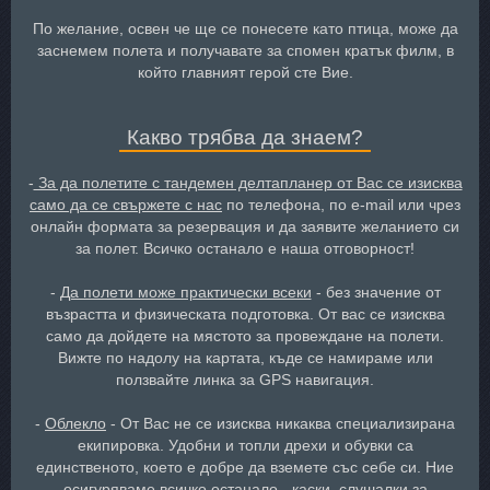
По желание, освен че ще се понесете като птица, може да
заснемем полета и получавате за спомен кратък филм, в
който главният герой сте Вие.
Какво трябва да знаем?
-
За да полетите с тандемен делтапланер от Вас се изисква
само да се свържете с нас
по телефона, по e-mail или чрез
онлайн формата за резервация и да заявите желанието си
за полет. Всичко останало е наша отговорност!
-
Да полети може практически всеки
- без значение от
възрастта и физическата подготовка. От вас се изисква
само да дойдете на мястото за провеждане на полети.
Вижте по надолу на картата, къде се намираме или
ползвайте линка за GPS навигация.
-
Облекло
- От Вас не се изисква никаква специализирана
екипировка. Удобни и топли дрехи и обувки са
единственото, което е добре да вземете със себе си. Ние
осигуряваме всичко останало - каски, слушалки за