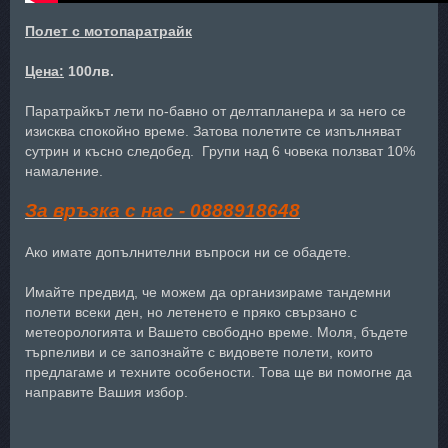
Полет с мотопаратрайк
Цена:
100лв.
Паратрайкът лети по-бавно от делтапланера и за него се
изисква спокойно време. Затова полетите се изпълняват
сутрин и късно следобед. Групи над 6 човека ползват 10%
намаление.
За връзка с нас - 0888918648
Ако имате допълнителни въпроси ни се обадете.
Имайте предвид, че можем да организираме тандемни
полети всеки ден, но летенето е пряко свързано с
метеорологията и Вашето свободно време. Моля, бъдете
търпеливи и се запознайте с видовете полети, които
предлагаме и техните особености. Това ще ви помогне да
направите Вашия избор.